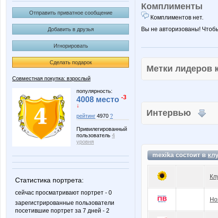
Комплименты
Отправить приватное сообщение
Комплиментов нет.
Вы не авторизованы! Чтоб
Добавить в друзья
Игнорировать
Сделать подарок
Метки лидеров
Совместная покупка: взрослый
популярность:
-3
4008 место
↓
Интервью
рейтинг
4970
?
Привилегированный
пользователь
4
уровня
mexika состоит в
кл
Кл
Статистика портрета:
сейчас просматривают портрет - 0
Но
зарегистрированные пользователи
посетившие портрет за 7 дней - 2